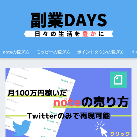
noteの稼ぎ方
モッピーの稼ぎ方
ポイントタウンの稼ぎ方
す