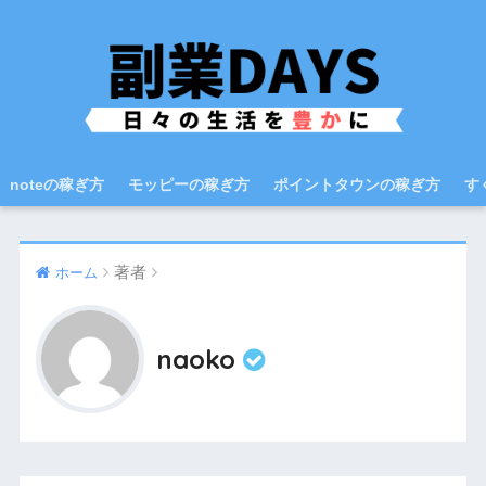
noteの稼ぎ方
モッピーの稼ぎ方
ポイントタウンの稼ぎ方
す
著者
ホーム
naoko