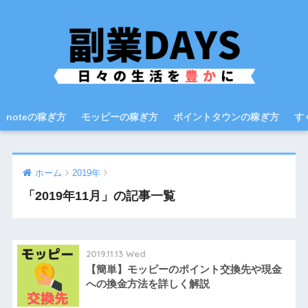
noteの稼ぎ方
モッピーの稼ぎ方
ポイントタウンの稼ぎ方
す
ホーム
2019年
「2019年11月」の記事一覧
2019.11.13 Wed
【簡単】モッピーのポイント交換先や現金
への換金方法を詳しく解説